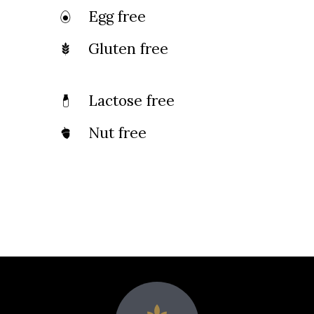
Egg free
Gluten free
Lactose free
Nut free