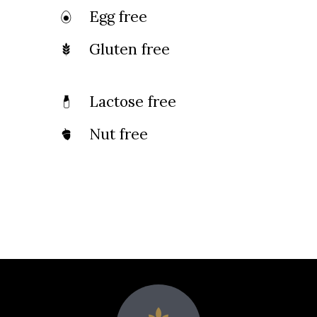
Egg free
Gluten free
Lactose free
Nut free